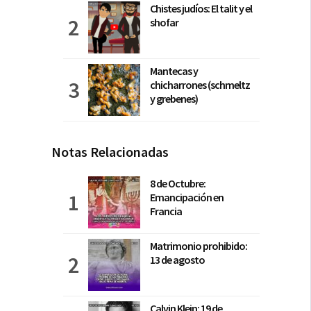
Chistes judíos: El talit y el
shofar
Mantecas y
chicharrones (schmeltz
y grebenes)
Notas Relacionadas
8 de Octubre:
Emancipación en
Francia
Matrimonio prohibido:
13 de agosto
Calvin Klein: 19 de