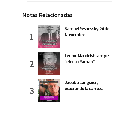
Notas Relacionadas
Samuel Reshevsky: 26 de
Noviembre
Leonid Mandelshtam y el
“efecto Raman”
Jacobo Langsner,
esperando la carroza