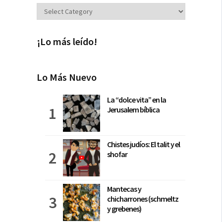
Secciones
¡Lo más leído!
Lo Más Nuevo
La “dolce vita” en la
Jerusalem bíblica
Chistes judíos: El talit y el
shofar
Mantecas y
chicharrones (schmeltz
y grebenes)