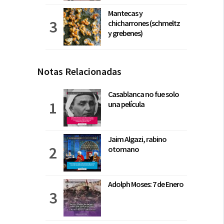
Mantecas y
chicharrones (schmeltz
y grebenes)
Notas Relacionadas
Casablanca no fue solo
una película
Jaim Algazi, rabino
otomano
Adolph Moses: 7 de Enero