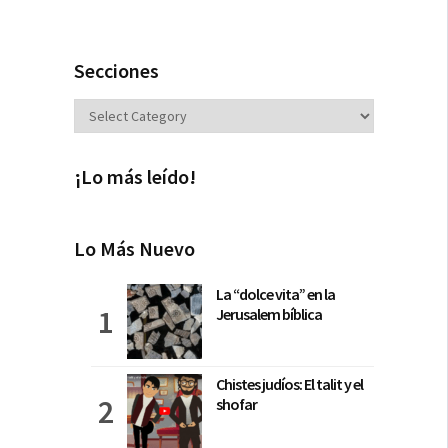
Secciones
Secciones
¡Lo más leído!
Lo Más Nuevo
La “dolce vita” en la
Jerusalem bíblica
Chistes judíos: El talit y el
shofar