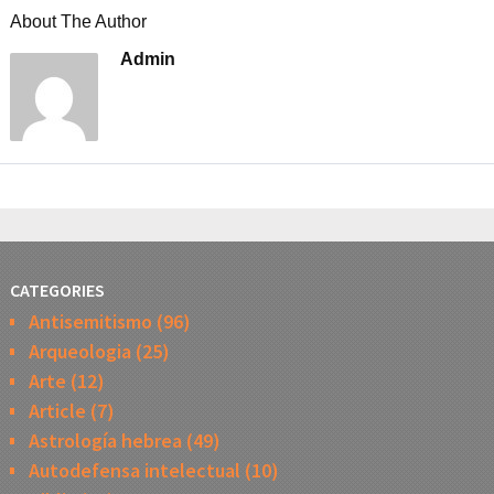
About The Author
Admin
CATEGORIES
Antisemitismo
(96)
Arqueologia
(25)
Arte
(12)
Article
(7)
Astrología hebrea
(49)
Autodefensa intelectual
(10)