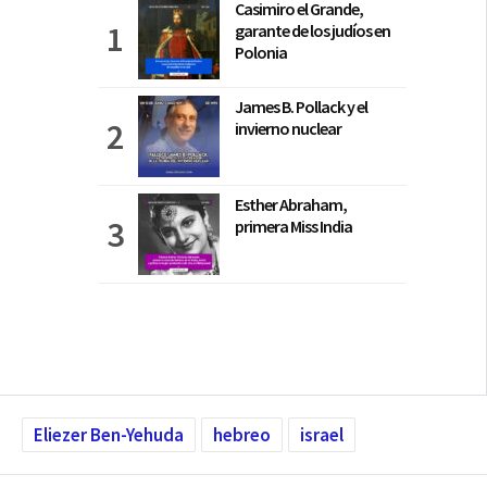
Casimiro el Grande,
garante de los judíos en
Polonia
James B. Pollack y el
invierno nuclear
Esther Abraham,
primera Miss India
Eliezer Ben-Yehuda
hebreo
israel