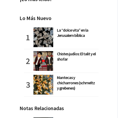
Lo Más Nuevo
La “dolce vita” en la
Jerusalem bíblica
Chistes judíos: El talit y el
shofar
Mantecas y
chicharrones (schmeltz
y grebenes)
Notas Relacionadas