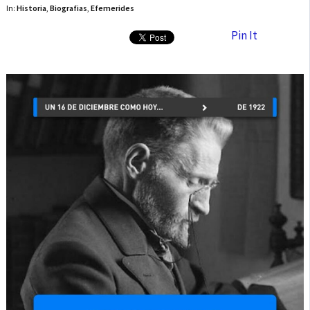
In:
Historia
,
Biografias
,
Efemerides
Pin It