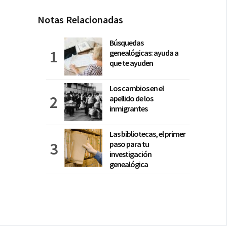
Notas Relacionadas
Búsquedas
genealógicas: ayuda a
que te ayuden
Los cambios en el
apellido de los
inmigrantes
Las bibliotecas, el primer
paso para tu
investigación
genealógica