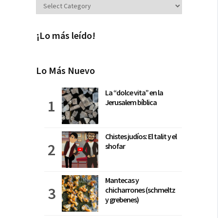
Secciones
¡Lo más leído!
Lo Más Nuevo
La “dolce vita” en la
Jerusalem bíblica
Chistes judíos: El talit y el
shofar
Mantecas y
chicharrones (schmeltz
y grebenes)