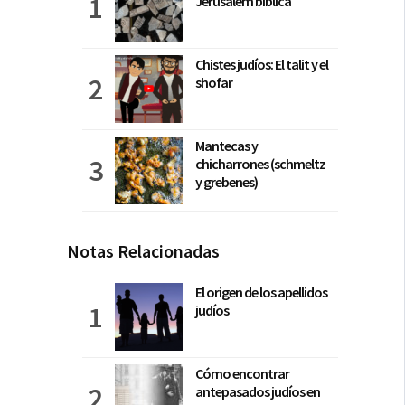
Jerusalem bíblica
Chistes judíos: El talit y el
shofar
Mantecas y
chicharrones (schmeltz
y grebenes)
Notas Relacionadas
El origen de los apellidos
judíos
Cómo encontrar
antepasados judíos en