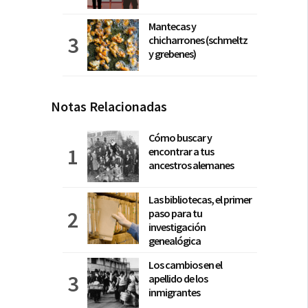
Mantecas y
chicharrones (schmeltz
y grebenes)
Notas Relacionadas
Cómo buscar y
encontrar a tus
ancestros alemanes
Las bibliotecas, el primer
paso para tu
investigación
genealógica
Los cambios en el
apellido de los
inmigrantes