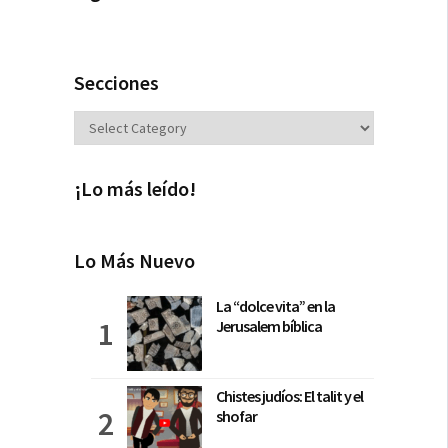
Secciones
Secciones
¡Lo más leído!
Lo Más Nuevo
La “dolce vita” en la
Jerusalem bíblica
Chistes judíos: El talit y el
shofar