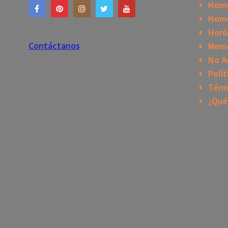
Hom
Home
Horó
Contáctanos
Mem
No A
Polít
Térm
¿Qué