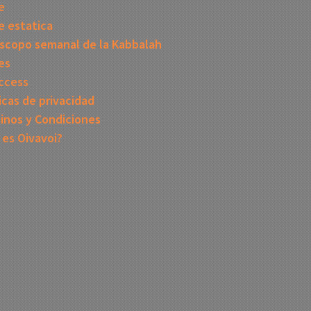
e
 estatica
scopo semanal de la Kabbalah
es
ccess
icas de privacidad
inos y Condiciones
 es Oivavoi?