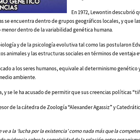
En 1972, Lewontin descubrió qu
s se encuentra dentro de grupos geográficos locales, y que las
 menor dentro de la variabilidad genética humana.
biología y de la psicología evolutiva tal como las postularon E
s animales y las estructuras sociales en términos de ventaja e
cado a los seres humanos, equivale al determinismo genético 
 medio ambiente.
 y se le ha acusado de permitir que sus creencias políticas “tiñ
esor de la cátedra de Zoología “Alexander Agassiz” y Catedrátic
e ve a la ‘lucha por la existencia’ como nada más que la compete
 de evidencia sobre la complejidad de la relación entre organismo