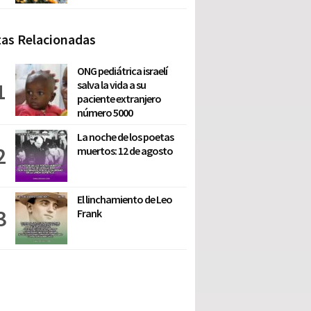
as Relacionadas
ONG pediátrica israelí
salva la vida a su
paciente extranjero
número 5000
La noche de los poetas
muertos: 12 de agosto
El linchamiento de Leo
Frank