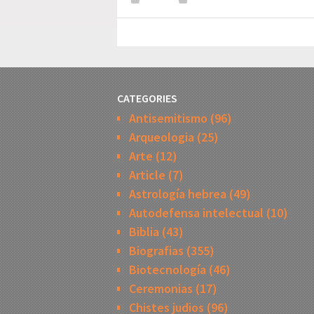
CATEGORIES
Antisemitismo
(96)
Arqueologia
(25)
Arte
(12)
Article
(7)
Astrología hebrea
(49)
Autodefensa intelectual
(10)
Biblia
(43)
Biografias
(355)
Biotecnología
(46)
Ceremonias
(17)
Chistes judios
(96)