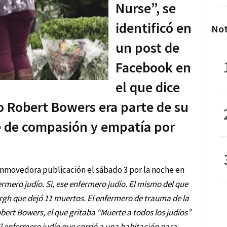
Nurse”, se
identificó en
Not
un post de
Facebook en
el que dice
o Robert Bowers era parte de su
e de compasión y empatía por
conmovedora publicación el sábado 3 por la noche en
ermero judío. Si, ese enfermero judío. El mismo del que
burgh que dejó 11 muertos. El enfermero de trauma de la
ert Bowers, el que gritaba “Muerte a todos los judíos”
El enfermero judío que corrió a una habitación para