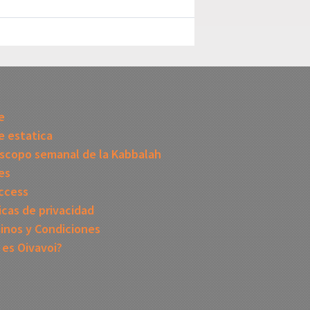
I
e
 estatica
scopo semanal de la Kabbalah
es
ccess
icas de privacidad
inos y Condiciones
 es Oivavoi?