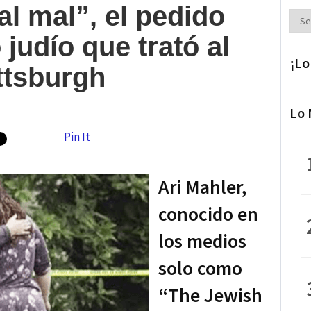
al mal”, el pedido
Secc
judío que trató al
¡Lo
ttsburgh
Lo 
Pin It
Ari Mahler,
conocido en
los medios
solo como
“The Jewish