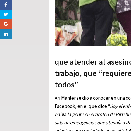
que atender al asesin
trabajo, que “requier
todos”
Ari Mahler se dio a conocer en una 
Facebook, en el que dice “
Soy el enf
habla la gente en el tiroteo de Pitts
sala de emergencias que atendía a Rob
mientras era trasladado al hospital. 