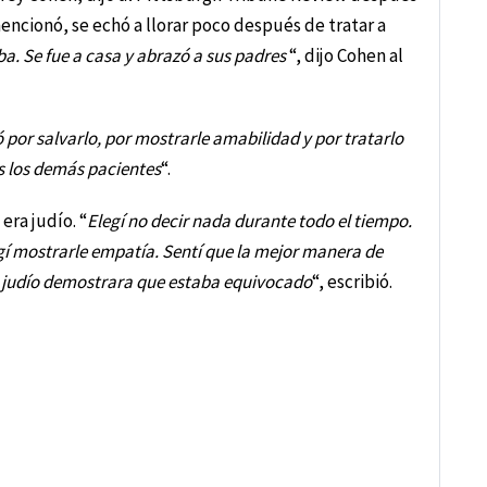
ncionó, se echó a llorar poco después de tratar a
aba. Se fue a casa y abrazó a sus padres
“, dijo Cohen al
 por salvarlo, por mostrarle amabilidad y por tratarlo
s los demás pacientes
“.
era judío. “
Elegí no decir nada durante todo el tiempo.
gí mostrarle empatía. Sentí que la mejor manera de
n judío demostrara que estaba equivocado
“, escribió.