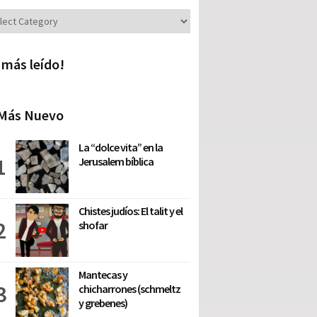
iones
 más leído!
Más Nuevo
La “dolce vita” en la
Jerusalem bíblica
Chistes judíos: El talit y el
shofar
Mantecas y
chicharrones (schmeltz
y grebenes)