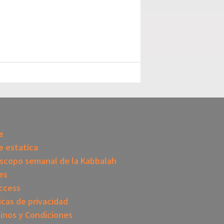
I
e
 estatica
scopo semanal de la Kabbalah
es
ccess
icas de privacidad
inos y Condiciones