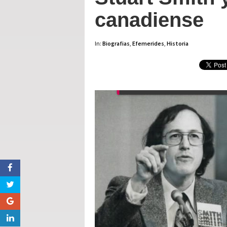
canadiense
In:
Biografias
,
Efemerides
,
Historia