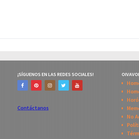
¡SÍGUENOS EN LAS REDES SOCIALES!
OIVAVO
Hom
Home
Horó
Contáctanos
Mem
No A
Polít
Térm