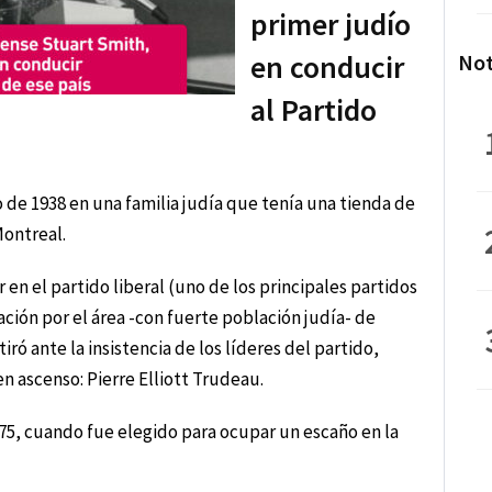
primer judío
en conducir
Not
al Partido
 de 1938 en una familia judía que tenía una tienda de
Montreal.
en el partido liberal (uno de los principales partidos
ción por el área -con fuerte población judía- de
ró ante la insistencia de los líderes del partido,
en ascenso: Pierre Elliott Trudeau.
1975, cuando fue elegido para ocupar un escaño en la