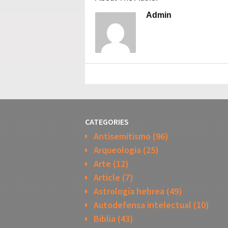
Admin
CATEGORIES
Antisemitismo
(96)
Arqueologia
(25)
Arte
(12)
Article
(7)
Astrología hebrea
(49)
Autodefensa intelectual
(10)
Biblia
(43)