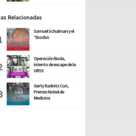
as Relacionadas
Samuel Schulman y el
“Exodus
Operación Boda,
intento de escape de la
URSS
Gerty Radnitz Cori,
Premio Nobel de
Medicina