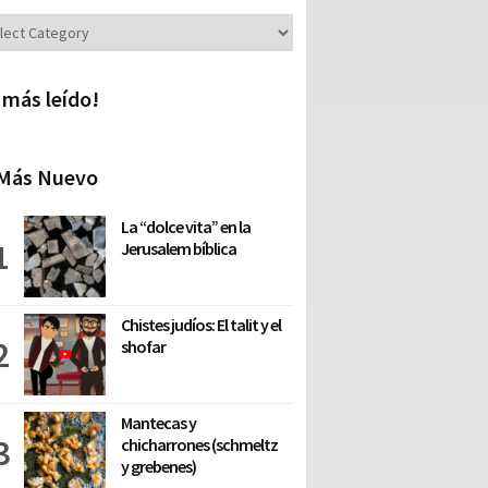
iones
 más leído!
Más Nuevo
La “dolce vita” en la
Jerusalem bíblica
Chistes judíos: El talit y el
shofar
Mantecas y
chicharrones (schmeltz
y grebenes)