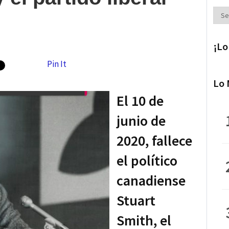
Secc
¡Lo
Pin It
Lo 
El 10 de
junio de
2020, fallece
el político
canadiense
Stuart
Smith, el