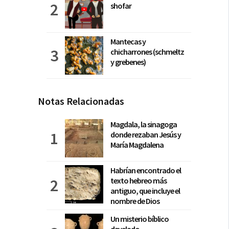
shofar
Mantecas y
chicharrones (schmeltz
y grebenes)
Notas Relacionadas
Magdala, la sinagoga
donde rezaban Jesús y
María Magdalena
Habrían encontrado el
texto hebreo más
antiguo, que incluye el
nombre de Dios
Un misterio bíblico