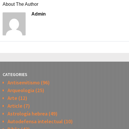
About The Author
Admin
CATEGORIES
Antisemitismo
(96)
Arqueologia
(25)
Arte
(12)
Article
(7)
Astrología hebrea
(49)
Autodefensa intelectual
(10)