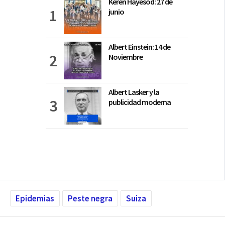
Keren Hayesod: 27 de
junio
Albert Einstein: 14 de
Noviembre
Albert Lasker y la
publicidad moderna
Epidemias
Peste negra
Suiza