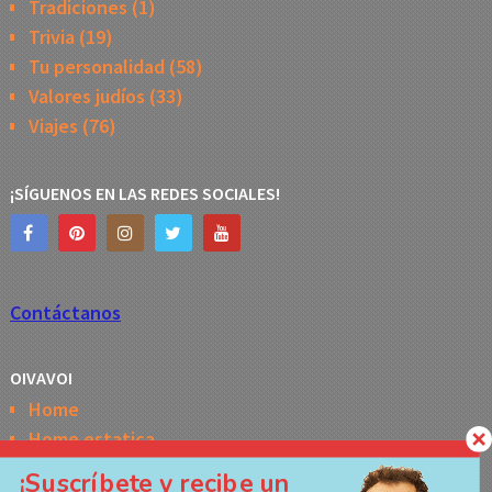
Tradiciones
(1)
Trivia
(19)
Tu personalidad
(58)
Valores judíos
(33)
Viajes
(76)
¡SÍGUENOS EN LAS REDES SOCIALES!
Contáctanos
OIVAVOI
Home
Home estatica
Horóscopo semanal de la Kabbalah
¡Suscríbete y recibe un