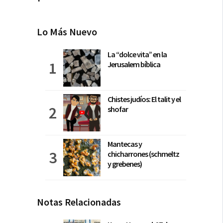
Lo Más Nuevo
La “dolce vita” en la
Jerusalem bíblica
Chistes judíos: El talit y el
shofar
Mantecas y
chicharrones (schmeltz
y grebenes)
Notas Relacionadas