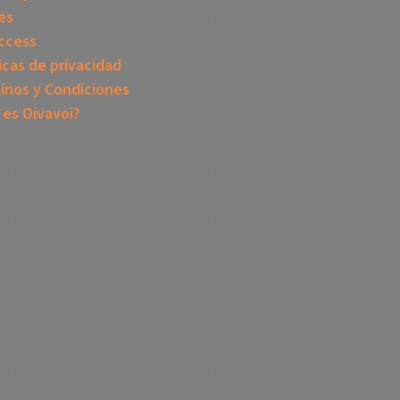
es
ccess
icas de privacidad
inos y Condiciones
 es Oivavoi?