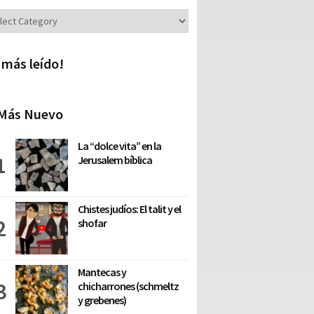
iones
 más leído!
Más Nuevo
La “dolce vita” en la
Jerusalem bíblica
Chistes judíos: El talit y el
shofar
Mantecas y
chicharrones (schmeltz
y grebenes)