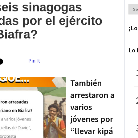
seis sinagogas
Secc
as por el ejército
¡Lo
Biafra?
Lo 
Pin It
También
arrestaron a
varios
jóvenes por
“llevar kipá