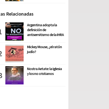
as Relacionadas
Argentina adopta la
definición de
antisemitismo de la IHRA
Mickey Mouse, ¿el ratón
judío?
Nostra Aetate: la Iglesia
y los no cristianos