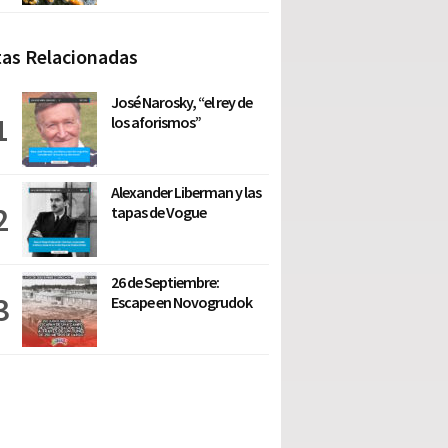
as Relacionadas
José Narosky, “el rey de
los aforismos”
Alexander Liberman y las
tapas de Vogue
26 de Septiembre:
Escape en Novogrudok