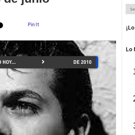
Secc
Pin It
¡Lo
Lo 