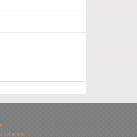
I
e
 estatica