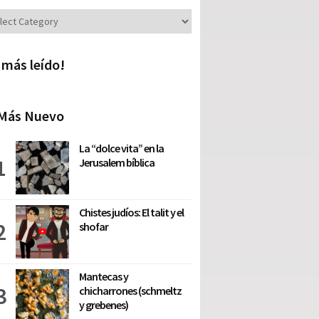
iones
 más leído!
Más Nuevo
La “dolce vita” en la
Jerusalem bíblica
Chistes judíos: El talit y el
shofar
Mantecas y
chicharrones (schmeltz
y grebenes)