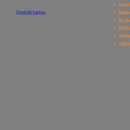
Horó
Contáctanos
Mem
No A
Polít
Térm
¿Qué