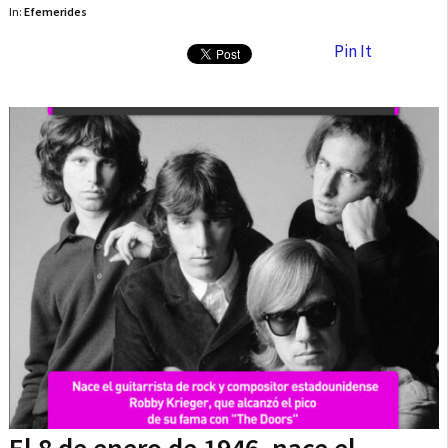
In:
Efemerides
Pin It