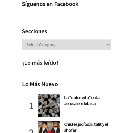
Síguenos en Facebook
Secciones
Secciones
¡Lo más leído!
Lo Más Nuevo
La “dolce vita” en la
Jerusalem bíblica
Chistes judíos: El talit y el
shofar