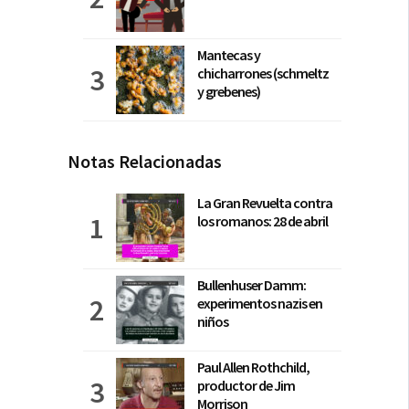
Mantecas y
chicharrones (schmeltz
y grebenes)
Notas Relacionadas
La Gran Revuelta contra
los romanos: 28 de abril
Bullenhuser Damm:
experimentos nazis en
niños
Paul Allen Rothchild,
productor de Jim
Morrison