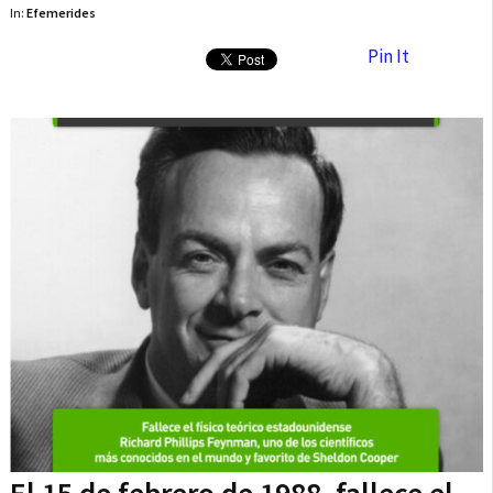
In:
Efemerides
Pin It