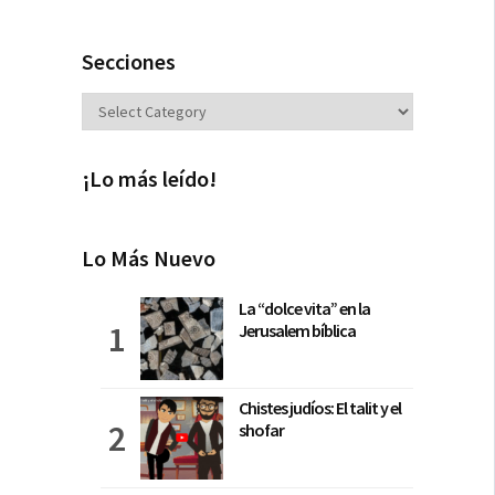
Secciones
Secciones
¡Lo más leído!
Lo Más Nuevo
La “dolce vita” en la
Jerusalem bíblica
Chistes judíos: El talit y el
shofar