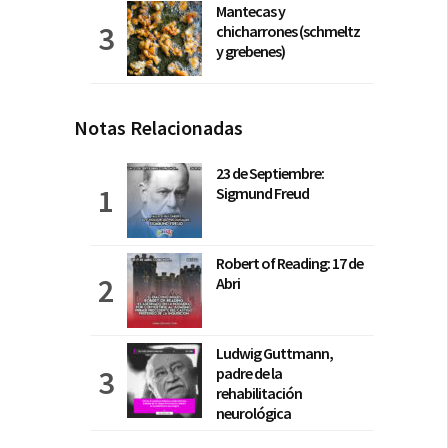
Mantecas y
chicharrones (schmeltz
y grebenes)
Notas Relacionadas
23 de Septiembre:
Sigmund Freud
Robert of Reading: 17 de
Abri
Ludwig Guttmann,
padre de la
rehabilitación
neurológica