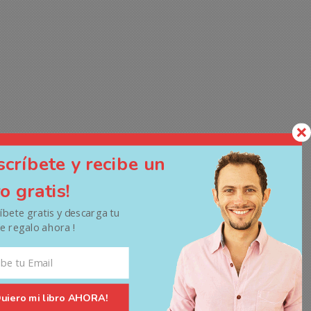
scríbete y recibe un
ro gratis!
ríbete gratis y descarga tu
de regalo ahora !
Quiero mi libro AHORA!