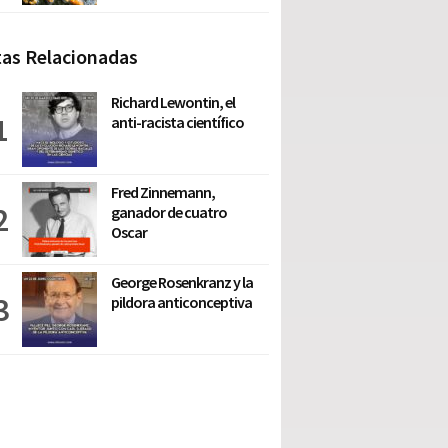
as Relacionadas
Richard Lewontin, el
anti-racista científico
Fred Zinnemann,
ganador de cuatro
Oscar
George Rosenkranz y la
pildora anticonceptiva