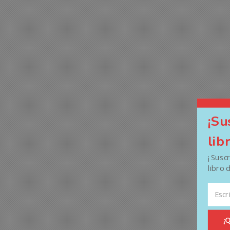
¡Su
lib
¡ Susc
libro 
¡