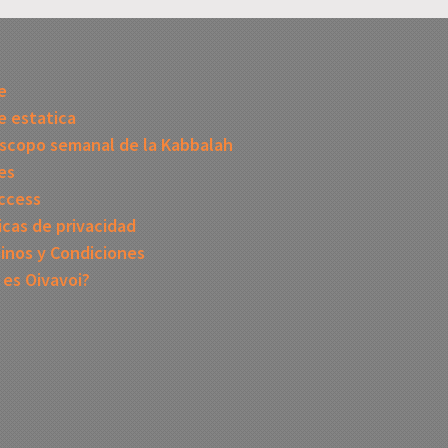
I
e
 estatica
scopo semanal de la Kabbalah
es
ccess
icas de privacidad
inos y Condiciones
 es Oivavoi?