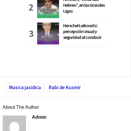
Hebreo”, en las Grandes
Ligas
Herschel Leibowitz:
percepción visual y
seguridad al conducir
Musica jasidica
Rabi de Kuzmir
About The Author
Admin