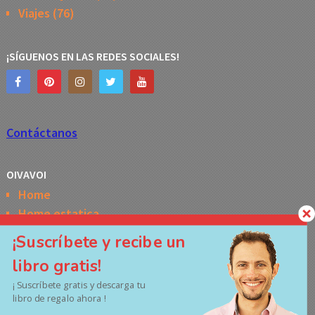
Viajes
(76)
¡SÍGUENOS EN LAS REDES SOCIALES!
Contáctanos
OIVAVOI
Home
Home estatica
Horóscopo semanal de la Kabbalah
¡Suscríbete y recibe un
Memes
libro gratis!
No Access
¡ Suscríbete gratis y descarga tu
Políticas de privacidad
libro de regalo ahora !
Términos y Condiciones