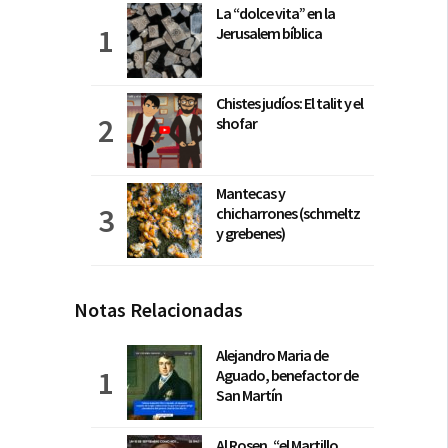
La “dolce vita” en la
Jerusalem bíblica
Chistes judíos: El talit y el
shofar
Mantecas y
chicharrones (schmeltz
y grebenes)
Notas Relacionadas
Alejandro Maria de
Aguado, benefactor de
San Martín
Al Rosen, “el Martillo