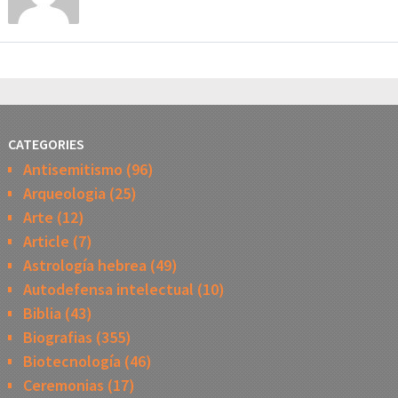
CATEGORIES
Antisemitismo
(96)
Arqueologia
(25)
Arte
(12)
Article
(7)
Astrología hebrea
(49)
Autodefensa intelectual
(10)
Biblia
(43)
Biografias
(355)
Biotecnología
(46)
Ceremonias
(17)