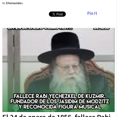
In:
Efemerides
Pin It