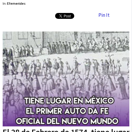
In:
Efemerides
Pin It