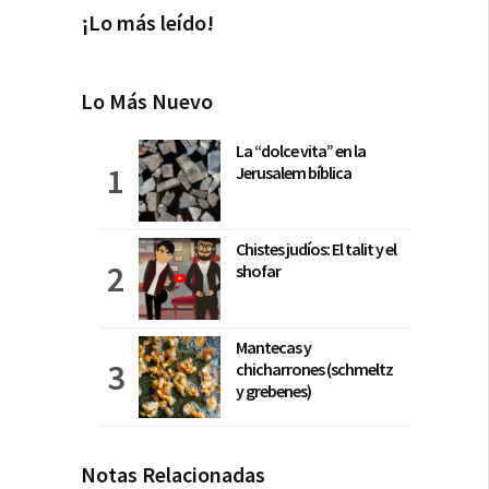
¡Lo más leído!
Lo Más Nuevo
La “dolce vita” en la
Jerusalem bíblica
Chistes judíos: El talit y el
shofar
Mantecas y
chicharrones (schmeltz
y grebenes)
Notas Relacionadas