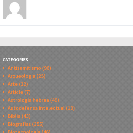
CATEGORIES
Antisemitismo
(96)
Arqueologia
(25)
Arte
(12)
Article
(7)
Astrología hebrea
(49)
Autodefensa intelectual
(10)
Biblia
(43)
Biografias
(355)
Biotecnología
(46)