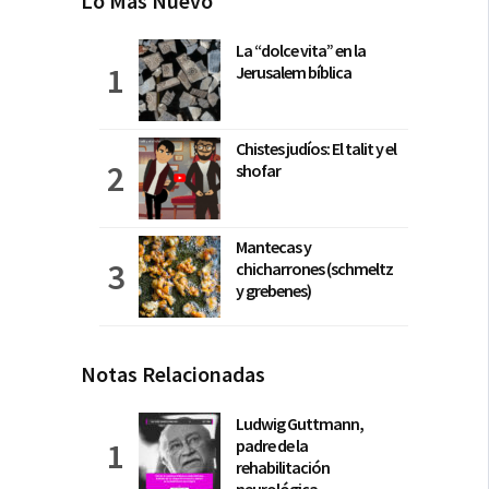
Lo Más Nuevo
La “dolce vita” en la
Jerusalem bíblica
Chistes judíos: El talit y el
shofar
Mantecas y
chicharrones (schmeltz
y grebenes)
Notas Relacionadas
Ludwig Guttmann,
padre de la
rehabilitación