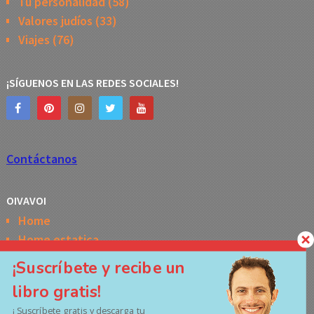
Tu personalidad
(58)
Valores judíos
(33)
Viajes
(76)
¡SÍGUENOS EN LAS REDES SOCIALES!
Contáctanos
OIVAVOI
Home
Home estatica
Horóscopo semanal de la Kabbalah
¡Suscríbete y recibe un
Memes
libro gratis!
No Access
¡ Suscríbete gratis y descarga tu