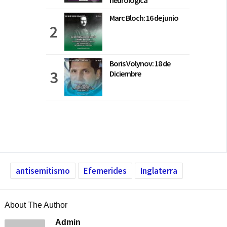
neurológica
Marc Bloch: 16 de junio
Boris Volynov: 18 de
Diciembre
antisemitismo
Efemerides
Inglaterra
About The Author
Admin