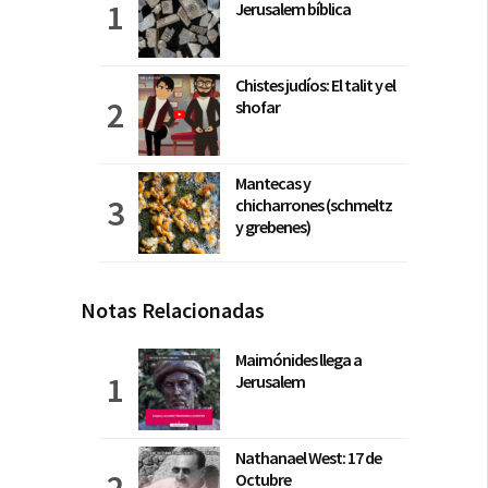
Jerusalem bíblica
Chistes judíos: El talit y el
shofar
Mantecas y
chicharrones (schmeltz
y grebenes)
Notas Relacionadas
Maimónides llega a
Jerusalem
Nathanael West: 17 de
Octubre