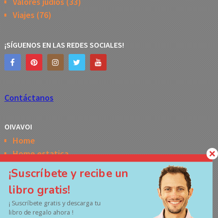
Valores judíos
(33)
Viajes
(76)
¡SÍGUENOS EN LAS REDES SOCIALES!
Contáctanos
OIVAVOI
Home
Home estatica
Horóscopo semanal de la Kabbalah
¡Suscríbete y recibe un
Memes
libro gratis!
No Access
¡ Suscríbete gratis y descarga tu
Políticas de privacidad
libro de regalo ahora !