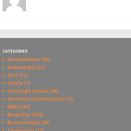
CATEGORIES
Antisemitismo
(96)
Arqueologia
(25)
Arte
(12)
Article
(7)
Astrología hebrea
(49)
Autodefensa intelectual
(10)
Biblia
(43)
Biografias
(355)
Biotecnología
(46)
Ceremonias
(17)