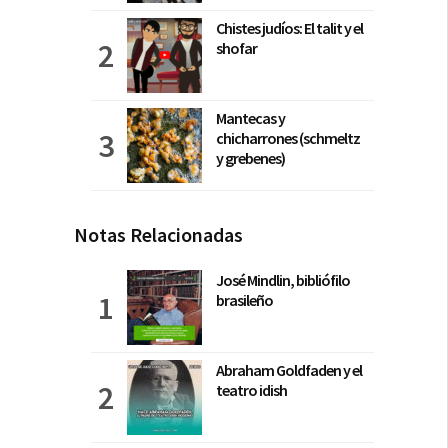
Chistes judíos: El talit y el
shofar
Mantecas y
chicharrones (schmeltz
y grebenes)
Notas Relacionadas
José Mindlin, bibliófilo
brasileño
Abraham Goldfaden y el
teatro idish