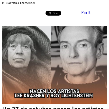
In:
Biografias
,
Efemerides
Pin It