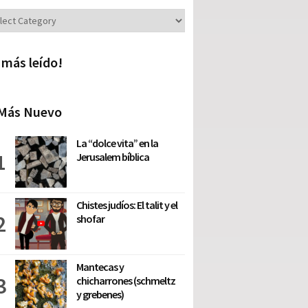
iones
 más leído!
Más Nuevo
La “dolce vita” en la
Jerusalem bíblica
Chistes judíos: El talit y el
shofar
Mantecas y
chicharrones (schmeltz
y grebenes)