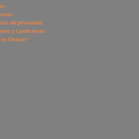
es
ccess
icas de privacidad
inos y Condiciones
 es Oivavoi?