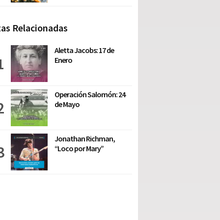
as Relacionadas
Aletta Jacobs: 17 de
Enero
Operación Salomón: 24
de Mayo
Jonathan Richman,
“Loco por Mary”