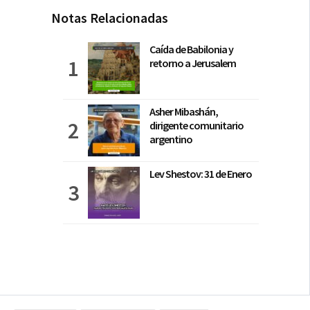
Notas Relacionadas
Caída de Babilonia y
retorno a Jerusalem
Asher Mibashán,
dirigente comunitario
argentino
Lev Shestov: 31 de Enero