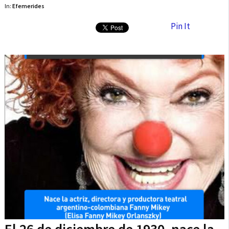
In:
Efemerides
Pin It