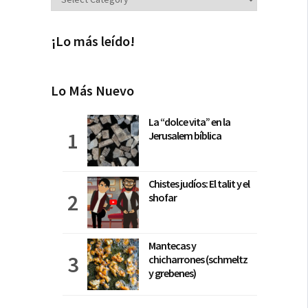
¡Lo más leído!
Lo Más Nuevo
La “dolce vita” en la
Jerusalem bíblica
Chistes judíos: El talit y el
shofar
Mantecas y
chicharrones (schmeltz
y grebenes)