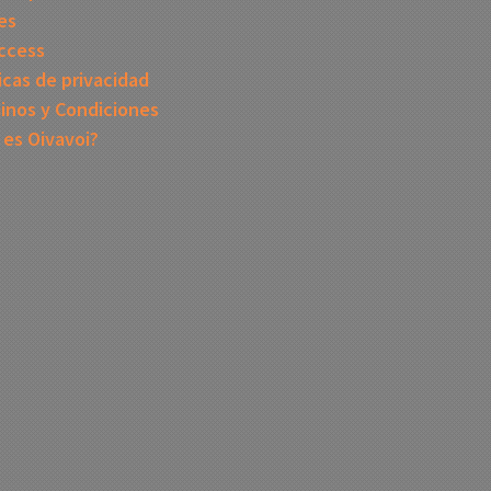
es
ccess
icas de privacidad
inos y Condiciones
 es Oivavoi?