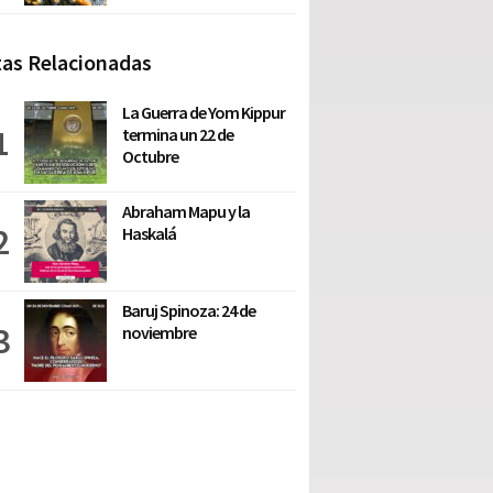
as Relacionadas
La Guerra de Yom Kippur
termina un 22 de
Octubre
Abraham Mapu y la
Haskalá
Baruj Spinoza: 24 de
noviembre