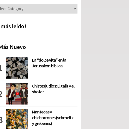
iones
 más leído!
Más Nuevo
La “dolce vita” en la
Jerusalem bíblica
Chistes judíos: El talit y el
shofar
Mantecas y
chicharrones (schmeltz
y grebenes)