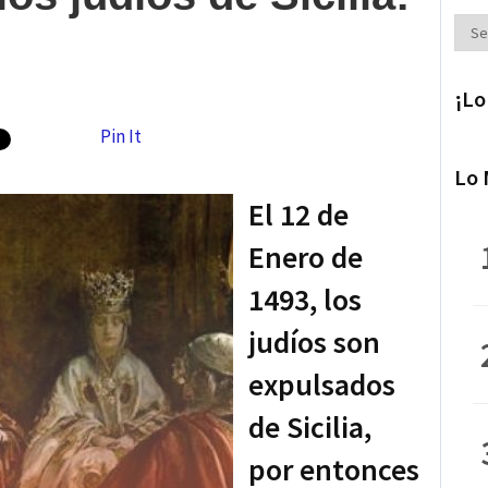
Secc
¡Lo
Pin It
Lo 
El 12 de
Enero de
1493, los
judíos son
expulsados
de Sicilia,
por entonces