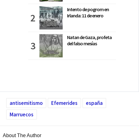
Intento de pogrom en
Irlanda: 11 de enero
Natan de Gaza, profeta
del falso mesías
antisemitismo
Efemerides
españa
Marruecos
About The Author