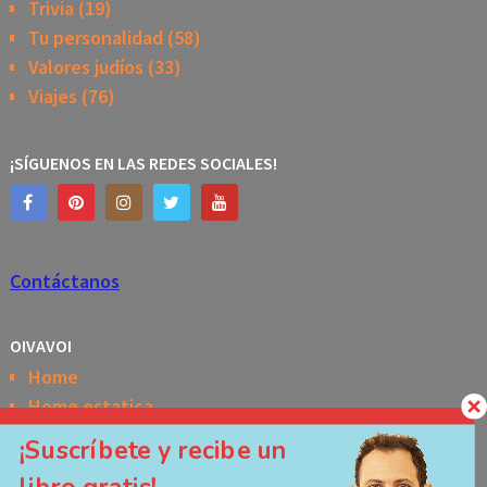
Trivia
(19)
Tu personalidad
(58)
Valores judíos
(33)
Viajes
(76)
¡SÍGUENOS EN LAS REDES SOCIALES!
Contáctanos
OIVAVOI
Home
Home estatica
Horóscopo semanal de la Kabbalah
¡Suscríbete y recibe un
Memes