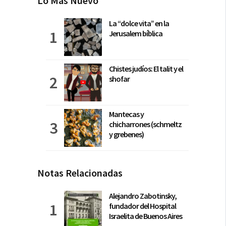
Lo Más Nuevo
La “dolce vita” en la
Jerusalem bíblica
Chistes judíos: El talit y el
shofar
Mantecas y
chicharrones (schmeltz
y grebenes)
Notas Relacionadas
Alejandro Zabotinsky,
fundador del Hospital
Israelita de Buenos Aires