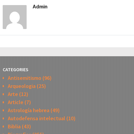
Admin
CATEGORIES
Antisemitismo
(96)
Arqueologia
(25)
Arte
(12)
Article
(7)
Astrología hebrea
(49)
Autodefensa intelectual
(10)
Biblia
(43)