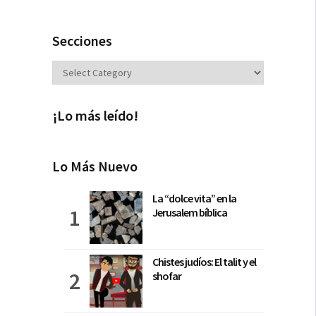
Secciones
Secciones
¡Lo más leído!
Lo Más Nuevo
La “dolce vita” en la
Jerusalem bíblica
Chistes judíos: El talit y el
shofar