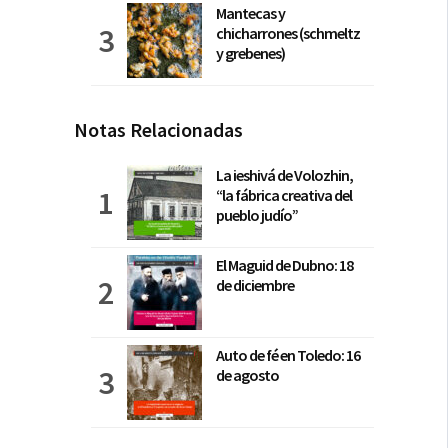
Mantecas y
chicharrones (schmeltz
y grebenes)
Notas Relacionadas
La ieshivá de Volozhin,
“la fábrica creativa del
pueblo judío”
El Maguid de Dubno: 18
de diciembre
Auto de fé en Toledo: 16
de agosto