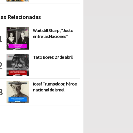
as Relacionadas
Waitstill Sharp, “Justo
entre las Naciones”
Tato Bores: 27 de abril
Iosef Trumpeldor, héroe
nacional de Israel