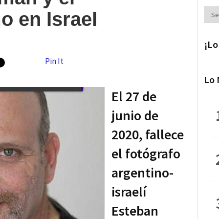
Secc
o en Israel
¡Lo
Pin It
Lo 
El 27 de
junio de
2020, fallece
el fotógrafo
argentino-
israelí
Esteban