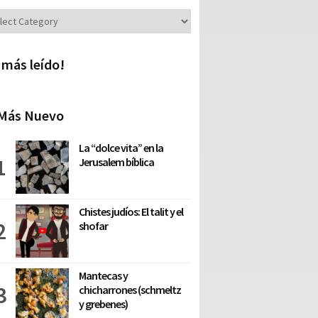
iones
 más leído!
Más Nuevo
La “dolce vita” en la
Jerusalem bíblica
Chistes judíos: El talit y el
shofar
Mantecas y
chicharrones (schmeltz
y grebenes)