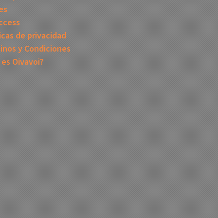
es
ccess
icas de privacidad
inos y Condiciones
 es Oivavoi?