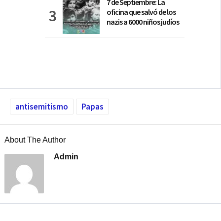
7 de Septiembre: La
oficina que salvó de los
nazis a 6000 niños judíos
antisemitismo
Papas
About The Author
Admin