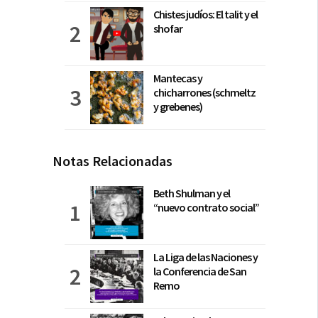
Chistes judíos: El talit y el
shofar
Mantecas y
chicharrones (schmeltz
y grebenes)
Notas Relacionadas
Beth Shulman y el
“nuevo contrato social”
La Liga de las Naciones y
la Conferencia de San
Remo