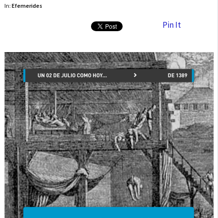
In:
Efemerides
Pin It