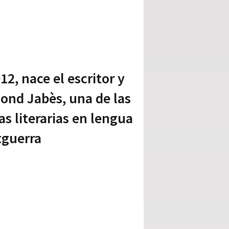
912, nace el escritor y
ond Jabès, una de las
s literarias en lengua
tguerra