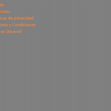
es
ccess
icas de privacidad
inos y Condiciones
 es Oivavoi?