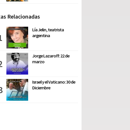
as Relacionadas
Lía Jelin, teatrista
argentina
Jorge Lazaroff: 22 de
marzo
Israel y el Vaticano: 30 de
Diciembre