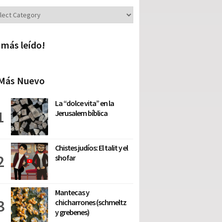
iones
 más leído!
Más Nuevo
La “dolce vita” en la
Jerusalem bíblica
Chistes judíos: El talit y el
shofar
Mantecas y
chicharrones (schmeltz
y grebenes)