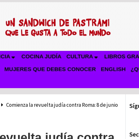
NCIA
COCINA JUDÍA
CULTURA
LIBROS GRA
MUJERES QUE DEBES CONOCER
ENGLISH
¿Q
Comienza la revuelta judía contra Roma: 8 de junio
Síg
Sec
evuelta judía contra