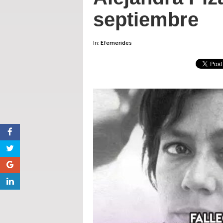
septiembre
In:
Efemerides