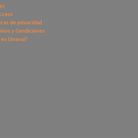
es
ccess
icas de privacidad
inos y Condiciones
 es Oivavoi?