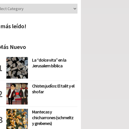
iones
 más leído!
Más Nuevo
La “dolce vita” en la
Jerusalem bíblica
Chistes judíos: El talit y el
shofar
Mantecas y
chicharrones (schmeltz
y grebenes)