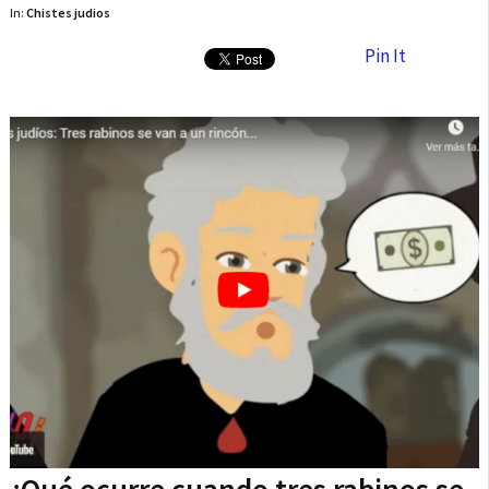
In:
Chistes judios
Pin It