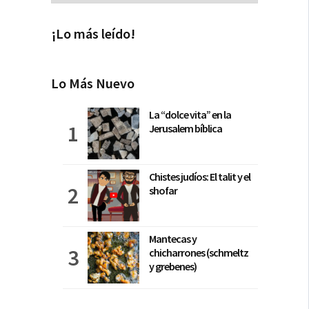
¡Lo más leído!
Lo Más Nuevo
La “dolce vita” en la
Jerusalem bíblica
Chistes judíos: El talit y el
shofar
Mantecas y
chicharrones (schmeltz
y grebenes)