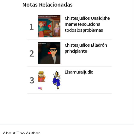
Notas Relacionadas
Chistes judíos: Una idishe
mame te soluciona
todos los problemas
Chistes judíos: El ladrón
principiante
El samurai judío
About The Author