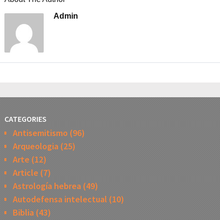
Admin
CATEGORIES
Antisemitismo
(96)
Arqueologia
(25)
Arte
(12)
Article
(7)
Astrología hebrea
(49)
Autodefensa intelectual
(10)
Biblia
(43)