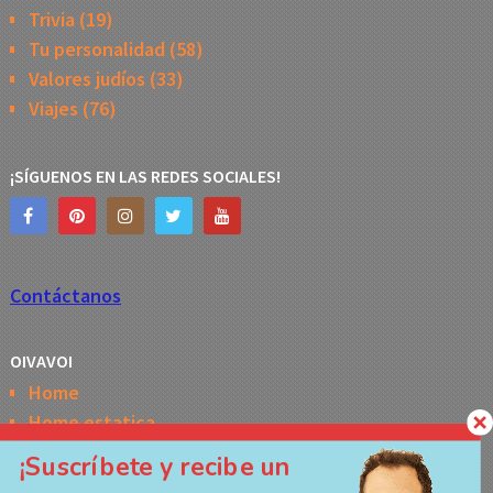
Trivia
(19)
Tu personalidad
(58)
Valores judíos
(33)
Viajes
(76)
¡SÍGUENOS EN LAS REDES SOCIALES!
Contáctanos
OIVAVOI
Home
Home estatica
Horóscopo semanal de la Kabbalah
¡Suscríbete y recibe un
Memes