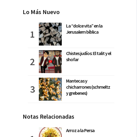
Lo Más Nuevo
La “dolce vita” en la
Jerusalem bíblica
Chistes judíos: El talit y el
shofar
Mantecas y
chicharrones (schmeltz
y grebenes)
Notas Relacionadas
Arroz a la Persa