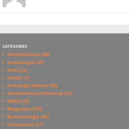
CATEGORIES
Antisemitismo
(96)
Arqueologia
(25)
Arte
(12)
Article
(7)
Astrología hebrea
(49)
Autodefensa intelectual
(10)
Biblia
(43)
Biografias
(355)
Biotecnología
(46)
Ceremonias
(17)