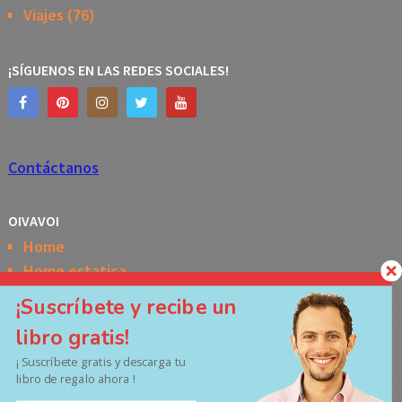
Viajes
(76)
¡SÍGUENOS EN LAS REDES SOCIALES!
Contáctanos
OIVAVOI
Home
Home estatica
Horóscopo semanal de la Kabbalah
¡Suscríbete y recibe un
Memes
libro gratis!
No Access
¡ Suscríbete gratis y descarga tu
Políticas de privacidad
libro de regalo ahora !
Términos y Condiciones