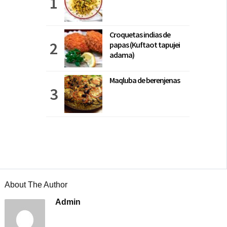
Croquetas indias de
papas (Kuftaot tapujei
adama)
Maqluba de berenjenas
About The Author
Admin