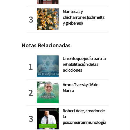
Mantecas y
chicharrones (schmeltz
y grebenes)
Notas Relacionadas
Un enfoque judío para la
rehabilitación de las
adicciones
Amos Tversky: 16 de
Marzo
Robert Ader, creador de
la
psiconeuroinmunología