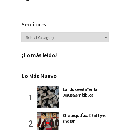
Secciones
Secciones
¡Lo más leído!
Lo Más Nuevo
La “dolce vita” en la
Jerusalem bíblica
Chistes judíos: El talit y el
shofar