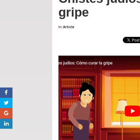
gripe
In:
Article