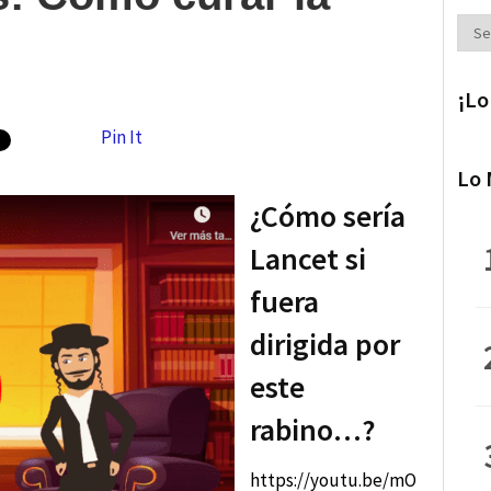
Secc
¡Lo
Pin It
Lo 
¿Cómo sería
Lancet si
fuera
dirigida por
este
rabino…?
https://youtu.be/mO