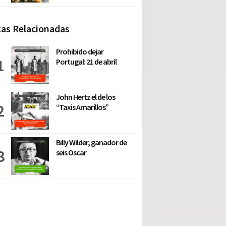
as Relacionadas
Prohibido dejar
Portugal: 21 de abril
John Hertz el de los
“Taxis Amarillos”
Billy Wilder, ganador de
seis Oscar