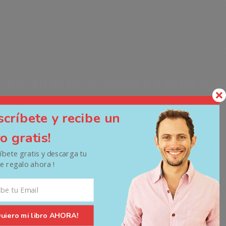
scríbete y recibe un
ro gratis!
ríbete gratis y descarga tu
de regalo ahora !
Quiero mi libro AHORA!