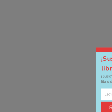
¡Su
lib
¡ Susc
libro 
¡