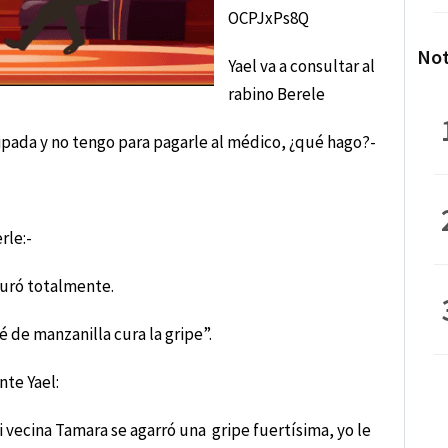
OCPJxPs8Q
Not
Yael va a consultar al
rabino Berele
ipada y no tengo para pagarle al médico, ¿qué hago?-
rle:-
curó totalmente.
té de manzanilla cura la gripe”.
nte Yael:
 vecina Tamara se agarró una gripe fuertísima, yo le