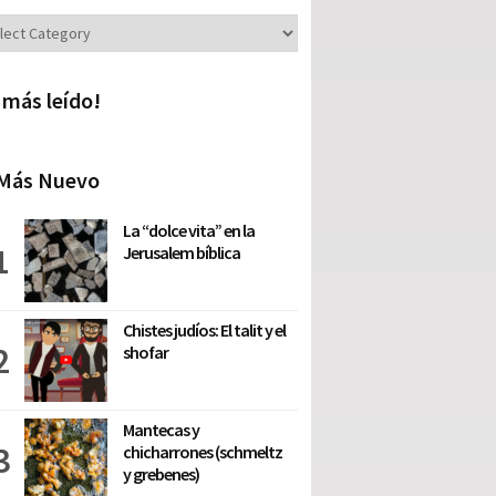
iones
 más leído!
Más Nuevo
La “dolce vita” en la
Jerusalem bíblica
Chistes judíos: El talit y el
shofar
Mantecas y
chicharrones (schmeltz
y grebenes)