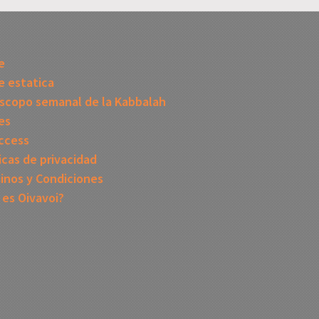
I
e
 estatica
scopo semanal de la Kabbalah
es
ccess
icas de privacidad
inos y Condiciones
 es Oivavoi?